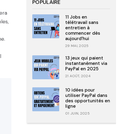
POPULAIRE
sera
11 Jobs en
les,
télétravail sans
entretien à
commencer dès
me.
aujourd’hui
29 MAI, 2025
l
13 jeux qui paient
instantanément via
PayPal en 2025
21 AOÛT, 2024
10 idées pour
utiliser PayPal dans
des opportunités en
ligne
01 JUIN, 2025